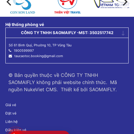
Hệ thống phòng vé
CÔNG TY TNHH SAOMAIFLY -MST: 3502517742
Số 61 Bình Quý, Phường 10, TP Vũng Tàu
1900599997
taucaotoc.booking@gmail.com
© Bản quyền thuộc về
CÔNG TY TNHH
SAOMAIFLY không phải website chính thức
.
Mã
nguồn
NukeViet CMS
.
Thiết kế bởi
SAOMAIFLY
.
Giá vé
Đặt vé
Liên hệ
Điều kiện vé