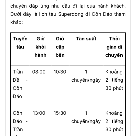
chuyến đáp ứng nhu cầu đi lại của hành khách.
Dưới đây là lịch tàu Superdong đi Côn Đảo tham
khảo:
Tuyến
Giờ
Giờ
Tần suất
Thời
tàu
khởi
cập
gian di
hành
bến
chuyển
Trần
08:00
10:30
1
Khoảng
Đề -
chuyến/ngày
2 tiếng
Côn
30 phút
Đảo
Côn
13:00
15:30
1
Khoảng
Đảo -
chuyến/ngày
2 tiếng
Trần
30 phút