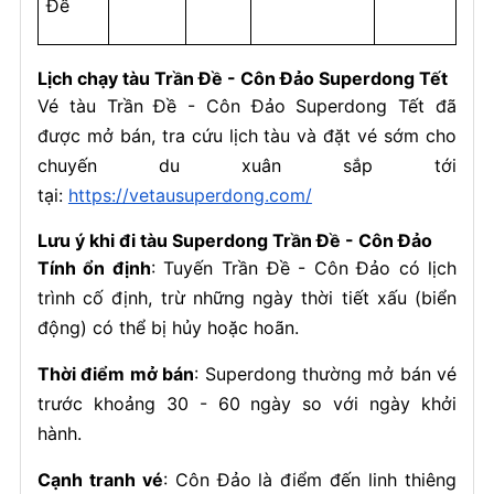
Đề
Lịch chạy tàu Trần Đề - Côn Đảo Superdong Tết
Vé tàu Trần Đề - Côn Đảo Superdong Tết đã
được mở bán, tra cứu lịch tàu và đặt vé sớm cho
chuyến du xuân sắp tới
tại:
https://vetausuperdong.com/
Lưu ý khi đi tàu Superdong Trần Đề - Côn Đảo
Tính ổn định
: Tuyến Trần Đề - Côn Đảo có lịch
trình cố định, trừ những ngày thời tiết xấu (biển
động) có thể bị hủy hoặc hoãn.
Thời điểm mở bán
: Superdong thường mở bán vé
trước khoảng 30 - 60 ngày so với ngày khởi
hành.
Cạnh tranh vé
: Côn Đảo là điểm đến linh thiêng