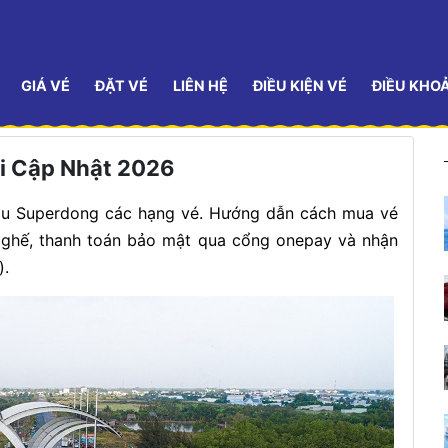
GIÁ VÉ
ĐẶT VÉ
LIÊN HỆ
ĐIỀU KIỆN VÉ
ĐIỀU KHO
ồi Cập Nhật 2026
tàu Superdong các hạng vé. Hướng dẫn cách mua vé
 ghế, thanh toán bảo mật qua cổng onepay và nhận
).