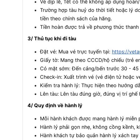
Vé dịp lễ, Tết có thể không áp dụng hoàn/
Trường hợp tàu huỷ do thời tiết hoặc lý 
tiền theo chính sách của hãng.
Tiền hoàn được trả về phương thức thanh t
3/ Thủ tục khi đi tàu
Đặt vé: Mua vé trực tuyến tại:
https://ve
Giấy tờ: Mang theo CCCD/hộ chiếu (trẻ em
Có mặt sớm: Đến cảng/bến trước 30 - 45 
Check-in: Xuất trình vé (vé điện tử hoặc v
Kiểm tra hành lý: Thực hiện theo hướng d
Lên tàu: Lên tàu đúng giờ, đúng vị trí ghế 
4/ Quy định về hành lý
Mỗi hành khách được mang hành lý miễn p
Hành lý phải gọn nhẹ, không cồng kềnh, kh
Hành khách tự bảo quản hành lý xách tay t