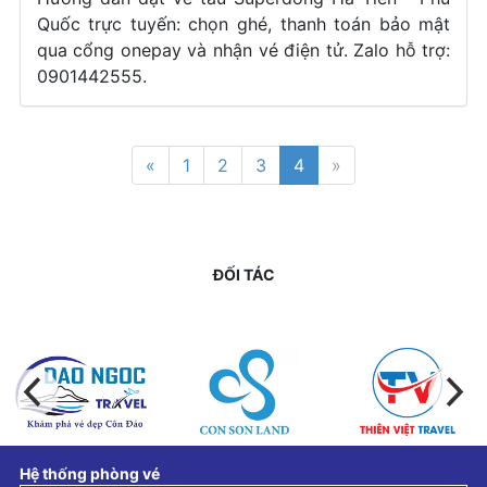
Quốc trực tuyến: chọn ghé, thanh toán bảo mật
qua cổng onepay và nhận vé điện tử. Zalo hỗ trợ:
0901442555.
«
1
2
3
4
»
ĐỐI TÁC
Hệ thống phòng vé