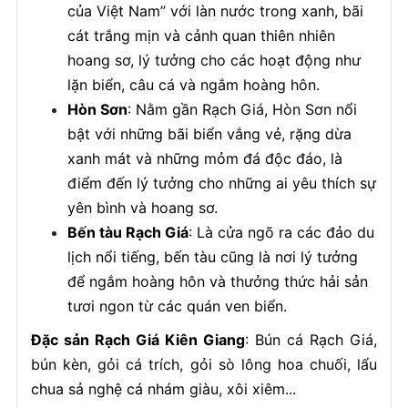
của Việt Nam” với làn nước trong xanh, bãi
cát trắng mịn và cảnh quan thiên nhiên
hoang sơ, lý tưởng cho các hoạt động như
lặn biển, câu cá và ngắm hoàng hôn.
Hòn Sơn
: Nằm gần Rạch Giá, Hòn Sơn nổi
bật với những bãi biển vắng vẻ, rặng dừa
xanh mát và những mỏm đá độc đáo, là
điểm đến lý tưởng cho những ai yêu thích sự
yên bình và hoang sơ.
Bến tàu Rạch Giá
: Là cửa ngõ ra các đảo du
lịch nổi tiếng, bến tàu cũng là nơi lý tưởng
để ngắm hoàng hôn và thưởng thức hải sản
tươi ngon từ các quán ven biển.
Đặc sản Rạch Giá Kiên Giang
: Bún cá Rạch Giá,
bún kèn, gỏi cá trích, gỏi sò lông hoa chuối, lẩu
chua sả nghệ cá nhám giàu, xôi xiêm...