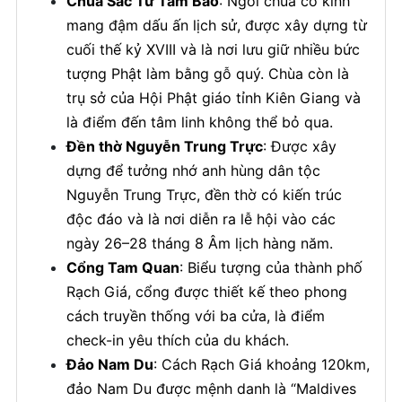
Chùa Sắc Tứ Tam Bảo
: Ngôi chùa cổ kính
mang đậm dấu ấn lịch sử, được xây dựng từ
cuối thế kỷ XVIII và là nơi lưu giữ nhiều bức
tượng Phật làm bằng gỗ quý. Chùa còn là
trụ sở của Hội Phật giáo tỉnh Kiên Giang và
là điểm đến tâm linh không thể bỏ qua.
Đền thờ Nguyễn Trung Trực
: Được xây
dựng để tưởng nhớ anh hùng dân tộc
Nguyễn Trung Trực, đền thờ có kiến trúc
độc đáo và là nơi diễn ra lễ hội vào các
ngày 26–28 tháng 8 Âm lịch hàng năm.
Cổng Tam Quan
: Biểu tượng của thành phố
Rạch Giá, cổng được thiết kế theo phong
cách truyền thống với ba cửa, là điểm
check-in yêu thích của du khách.
Đảo Nam Du
: Cách Rạch Giá khoảng 120km,
đảo Nam Du được mệnh danh là “Maldives