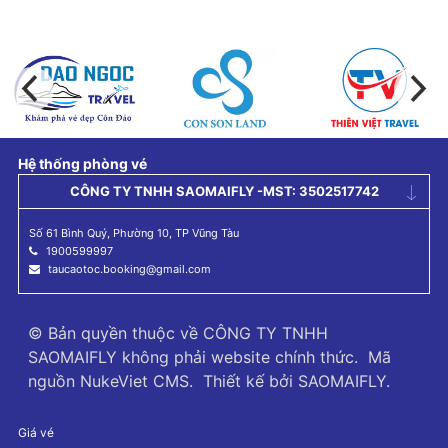
Hệ thống phòng vé
CÔNG TY TNHH SAOMAIFLY -MST: 3502517742
Số 61 Bình Quý, Phường 10, TP Vũng Tàu
1900599997
taucaotoc.booking@gmail.com
© Bản quyền thuộc về
CÔNG TY TNHH
SAOMAIFLY không phải website chính thức
.
Mã
nguồn
NukeViet CMS
.
Thiết kế bởi
SAOMAIFLY
.
Giá vé