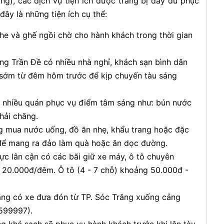
g), các dịch vụ tiện ích được trang bị đầy đủ phục
ây là những tiện ích cụ thể:
he và ghế ngồi chờ cho hành khách trong thời gian
ng Trần Đề có nhiều nhà nghỉ, khách sạn bình dân
n sớm từ đêm hôm trước để kịp chuyến tàu sáng
ó nhiều quán phục vụ điểm tâm sáng như: bún nước
phải chăng.
g mua nước uống, đồ ăn nhẹ, khẩu trang hoặc đặc
 để mang ra đảo làm quà hoặc ăn dọc đường.
vực lân cận có các bãi giữ xe máy, ô tô chuyên
- 20.000đ/đêm. Ô tô (4 - 7 chỗ) khoảng 50.000đ -
ãng có xe đưa đón từ TP. Sóc Trăng xuống cảng
0599997).