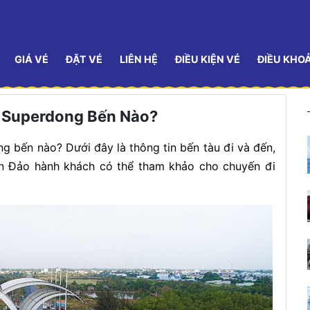
GIÁ VÉ
ĐẶT VÉ
LIÊN HỆ
ĐIỀU KIỆN VÉ
ĐIỀU KHO
u Superdong Bến Nào?
 bến nào? Dưới đây là thông tin bến tàu đi và đến,
ôn Đảo hành khách có thể tham khảo cho chuyến đi