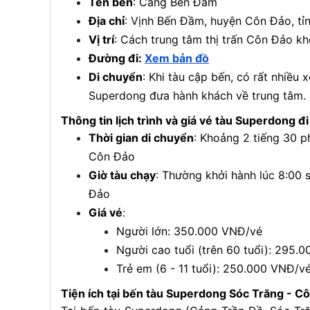
Tên bến
: Cảng Bến Đầm
Địa chỉ
: Vịnh Bến Đầm, huyện Côn Đảo, tỉ
Vị trí
: Cách trung tâm thị trấn Côn Đảo 
Đường đi:
Xem bản đồ
Di chuyển
: Khi tàu cập bến, có rất nhiều 
Superdong đưa hành khách về trung tâm.
Thông tin lịch trình và giá vé tàu Superdong đ
Thời gian di chuyển
: Khoảng 2 tiếng 30 ph
Côn Đảo
Giờ tàu chạy
: Thường khởi hành lúc 8:00 
Đảo
Giá vé
:
Người lớn: 350.000 VNĐ/vé
Người cao tuổi (trên 60 tuổi): 295
Trẻ em (6 - 11 tuổi): 250.000 VNĐ/v
Tiện ích tại bến tàu Superdong Sóc Trăng - C