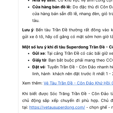
Nhà vệ sinh:
Có khu vực vệ sinh công cộng
Cửa hàng bán đồ lễ:
Do đặc thù đi Côn Đả
cửa hàng bán sẵn đồ lễ, nhang đèn, giỏ t
tàu.
Lưu ý
: Bến tàu Trần Đề thường rất đông vào 
gửi xe ô tô, hãy cố gắng có mặt sớm hơn giờ t
Một số lưu ý khi đi tàu Superdong Trần Đề - 
Gửi xe
:
Tại cảng Trần Đề có các bãi giữ x
Giấy tờ
: Bạn bắt buộc phải mang theo CCC
Đặt vé
: Tuyến Trần Đề - Côn Đảo nhanh hế
linh, hành khách nên đặt trước ít nhất 1 - 
Xem thêm:
Vé Tàu Trần Đề - Côn Đảo Khứ Hồi
Khi biết được Sóc Trăng Trần Đề - Côn Đảo 
chủ động sắp xếp chuyến đi phù hợp. Chủ đ
tại:
https://vetausuperdong.com/
- chọn ghế - n