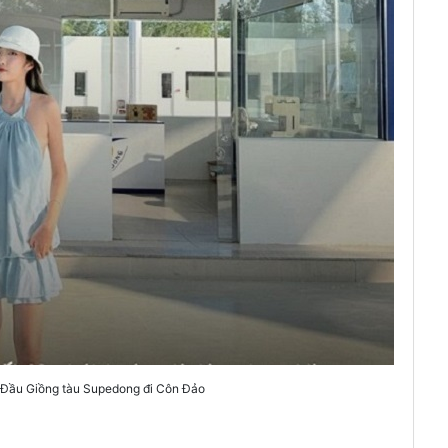
p Đầu Giồng tàu Supedong đi Côn Đảo