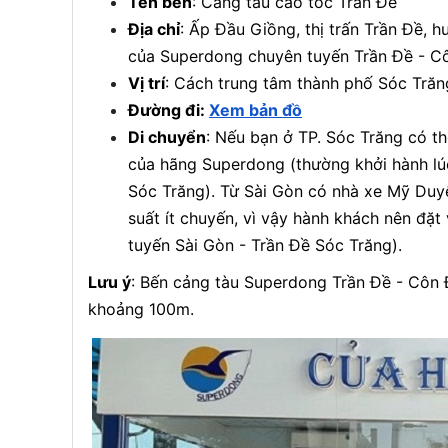
Tên bến
: Cảng tàu cao tốc Trần Đề
Địa chỉ
: Ấp Đầu Giồng, thị trấn Trần Đề, h
của Superdong chuyên tuyến Trần Đề - C
Vị trí
: Cách trung tâm thành phố Sóc Tr
Đường đi:
Xem bản đồ
Di chuyển
: Nếu bạn ở TP. Sóc Trăng có th
của hãng Superdong (thường khởi hành lú
Sóc Trăng). Từ Sài Gòn có nhà xe Mỹ Duyê
suất ít chuyến, vì vậy hành khách nên đặt
tuyến Sài Gòn - Trần Đề Sóc Trăng).
Lưu ý
: Bến cảng tàu Superdong Trần Đề - Côn 
khoảng 100m.