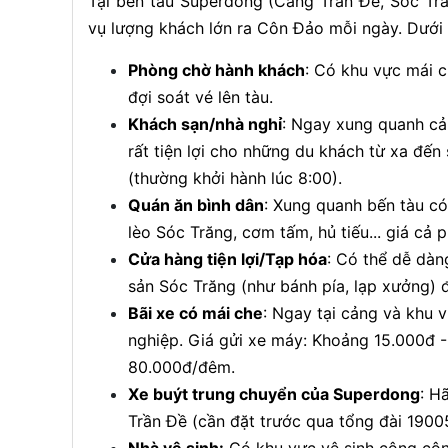
Tại bến tàu Superdong (Cảng Trần Đề, Sóc Trăn
vụ lượng khách lớn ra Côn Đảo mỗi ngày. Dưới đ
Phòng chờ hành khách
: Có khu vực mái c
đợi soát vé lên tàu.
Khách sạn/nhà nghỉ
: Ngay xung quanh cả
rất tiện lợi cho những du khách từ xa đế
(thường khởi hành lúc 8:00).
Quán ăn bình dân
: Xung quanh bến tàu c
lèo Sóc Trăng, cơm tấm, hủ tiếu... giá cả 
Cửa hàng tiện lợi/Tạp hóa
: Có thể dễ dàn
sản Sóc Trăng (như bánh pía, lạp xưởng)
Bãi xe có mái che
: Ngay tại cảng và khu 
nghiệp. Giá gửi xe máy: Khoảng 15.000đ 
80.000đ/đêm.
Xe buýt trung chuyển của Superdong
: H
Trần Đề (cần đặt trước qua tổng đài 190