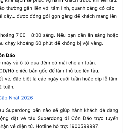
 khá sạch sẽ phục vụ hành khách trước khi lên tàu.
o thường gắn liền với tâm linh, quanh cảng có các
rái cây... được đóng gói gọn gàng để khách mang lên
khoảng 7:00 - 8:00 sáng. Nếu bạn cần ăn sáng hoặc
àu chạy khoảng 60 phút để không bị vội vàng.
Côn Đảo
e máy và ô tô qua đêm có mái che an toàn.
D/Hộ chiếu bản gốc để làm thủ tục lên tàu.
t vé, đặc biệt là các ngày cuối tuần hoặc dịp lễ tâm
2 tuần.
 Cập Nhật 2026
tàu Superdong bến nào sẽ giúp hành khách dễ dàng
ộng đặt vé tàu Superdong đi Côn Đảo trực tuyến
hận vé điện tử. Hotline hỗ trợ: 1900599997.