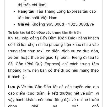
thị trấn chỉ 1km)
Hãng tàu
: Tàu Thăng Long Express tàu cao
tốc lớn nhất Việt Nam
Giá vé:
Khoảng 965.000đ - 1.325.000đ/vé
Từ bến tàu tại Côn Đảo vào trung tâm thị trấn
Khi tàu cập cảng Bến Đầm (Côn Đảo) hành khách
có thể lựa chọn nhiều phương tiện khác nhau vào
trung tâm như: taxi, xe điện, dịch vụ xe đưa đón,
xe ôm hoặc thuê xe giao tại bến… Riêng đi tàu từ
Sài Gòn (Phú Quý Express) chỉ cách trung tâm
khoảng 1km, nên bạn có thể đi bộ nếu mang theo
ít hành lý.
Lưu ý
: Vé tàu Côn Đảo tất cả các tuyến vào dịp
cao điểm (cuối tuần, lễ Tết) thường hết vé sớm, vì
vậy hành khách nên chủ động đặt vé online trước
chọn ghế và giữ chỗ