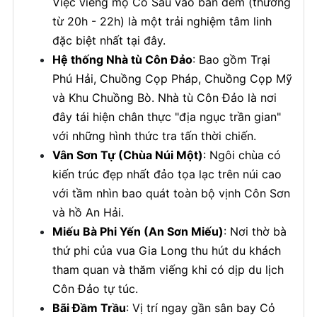
Việc viếng mộ Cô Sáu vào ban đêm (thường
từ 20h - 22h) là một trải nghiệm tâm linh
đặc biệt nhất tại đây.
Hệ thống Nhà tù Côn Đảo
: Bao gồm Trại
Phú Hải, Chuồng Cọp Pháp, Chuồng Cọp Mỹ
và Khu Chuồng Bò. Nhà tù Côn Đảo là nơi
đây tái hiện chân thực "địa ngục trần gian"
với những hình thức tra tấn thời chiến.
Vân Sơn Tự (Chùa Núi Một)
: Ngôi chùa có
kiến trúc đẹp nhất đảo tọa lạc trên núi cao
với tầm nhìn bao quát toàn bộ vịnh Côn Sơn
và hồ An Hải.
Miếu Bà Phi Yến (An Sơn Miếu)
: Nơi thờ bà
thứ phi của vua Gia Long thu hút du khách
tham quan và thăm viếng khi có dịp du lịch
Côn Đảo tự túc.
Bãi Đầm Trầu
: Vị trí ngay gần sân bay Cỏ