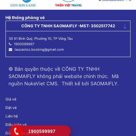
Hệ thống phòng vé
CÔNG TY TNHH SAOMAIFLY -MST: 3502517742
Số 61 Bình Quý, Phường 10, TP Vũng Tàu
1900599997
taucaotoc.booking@gmail.com
© Bản quyền thuộc về
CÔNG TY TNHH
SAOMAIFLY không phải website chính thức
.
Mã
nguồn
NukeViet CMS
.
Thiết kế bởi
SAOMAIFLY
.
Giá vé
Đặt vé
Liên hệ
Điều kiện vé
1900599997
Điều khoản sử dụng