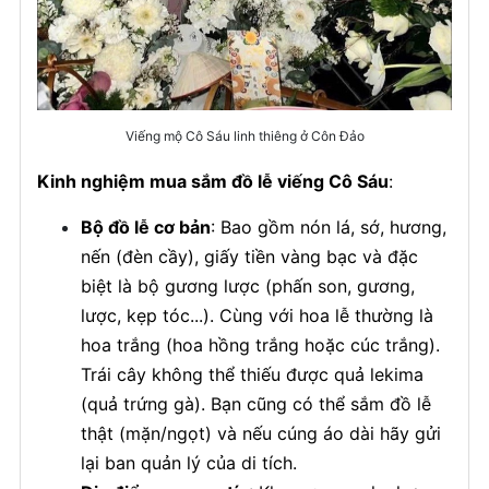
Viếng mộ Cô Sáu linh thiêng ở Côn Đảo
Kinh nghiệm mua sắm đồ lễ viếng Cô Sáu
:
Bộ đồ lễ cơ bản
: Bao gồm nón lá, sớ, hương,
nến (đèn cầy), giấy tiền vàng bạc và đặc
biệt là bộ gương lược (phấn son, gương,
lược, kẹp tóc...). Cùng với hoa lễ thường là
hoa trắng (hoa hồng trắng hoặc cúc trắng).
Trái cây không thể thiếu được quả lekima
(quả trứng gà). Bạn cũng có thể sắm đồ lễ
thật (mặn/ngọt) và nếu cúng áo dài hãy gửi
lại ban quản lý của di tích.