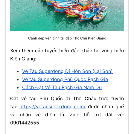
Cảnh đẹp yên bình tại đảo Thổ Chu Kiên Giang
Xem thêm các tuyến biển đảo khác tại vùng biển
Kiên Giang:
Vé Tàu Superdong Đi Hòn Sơn (Lại Sơn)
Vé tàu Superdong Phú Quốc Rạch Giá
Cách Đặt Vé Tàu Rạch Giá Nam Du
Đặt vé tàu Phú Quốc đi Thổ Châu trực tuyến
tại:
https://vetausuperdong.com/
được chọn ghế
và nhận vé điện tử. Zalo hỗ trợ đặt vé:
0901442555.