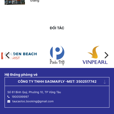
Giang
ĐỐI TÁC
Hệ thống phòng vé
CÔNG TY TNHH SAOMAIFLY -MST: 3502517742
Số 61 Bình Quý, Phường 10, TP Vũng Tàu
1900599997
taucaotoc.booking@gmail.com