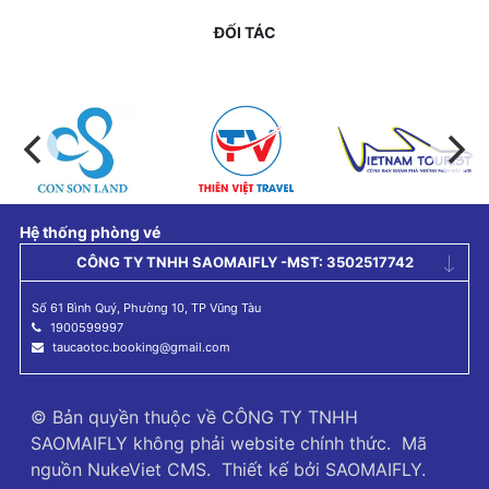
ĐỐI TÁC
Hệ thống phòng vé
CÔNG TY TNHH SAOMAIFLY -MST: 3502517742
Số 61 Bình Quý, Phường 10, TP Vũng Tàu
1900599997
taucaotoc.booking@gmail.com
© Bản quyền thuộc về
CÔNG TY TNHH
SAOMAIFLY không phải website chính thức
.
Mã
nguồn
NukeViet CMS
.
Thiết kế bởi
SAOMAIFLY
.