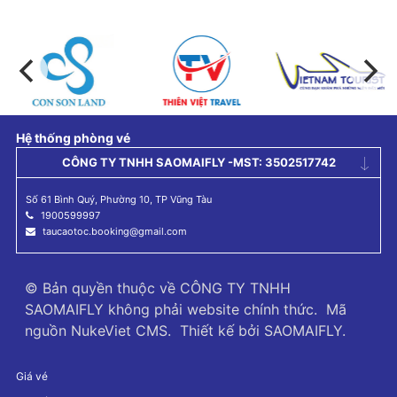
Hệ thống phòng vé
CÔNG TY TNHH SAOMAIFLY -MST: 3502517742
Số 61 Bình Quý, Phường 10, TP Vũng Tàu
1900599997
taucaotoc.booking@gmail.com
© Bản quyền thuộc về
CÔNG TY TNHH
SAOMAIFLY không phải website chính thức
.
Mã
nguồn
NukeViet CMS
.
Thiết kế bởi
SAOMAIFLY
.
Giá vé