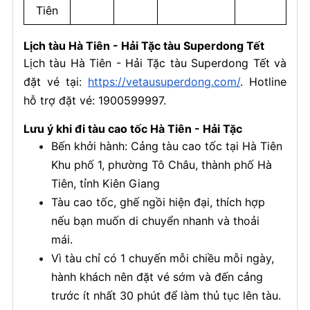
Tiên
Lịch tàu Hà Tiên - Hải Tặc tàu Superdong Tết
Lịch tàu Hà Tiên - Hải Tặc tàu Superdong Tết và
đặt vé tại:
https://vetausuperdong.com/
. Hotline
hỗ trợ đặt vé: 1900599997.
Lưu ý khi đi tàu cao tốc Hà Tiên - Hải Tặc
Bến khởi hành: Cảng tàu cao tốc tại Hà Tiên
Khu phố 1, phường Tô Châu, thành phố Hà
Tiên, tỉnh Kiên Giang
Tàu cao tốc, ghế ngồi hiện đại, thích hợp
nếu bạn muốn di chuyển nhanh và thoải
mái.
Vì tàu chỉ có 1 chuyến mỗi chiều mỗi ngày,
hành khách nên đặt vé sớm và đến cảng
trước ít nhất 30 phút để làm thủ tục lên tàu.