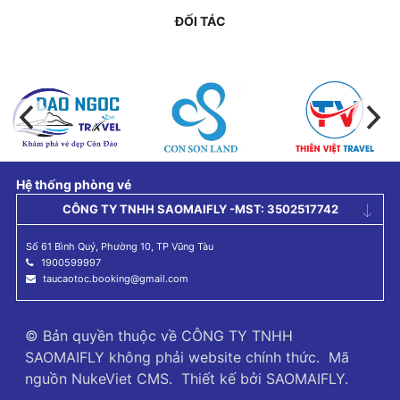
ĐỐI TÁC
Hệ thống phòng vé
CÔNG TY TNHH SAOMAIFLY -MST: 3502517742
Số 61 Bình Quý, Phường 10, TP Vũng Tàu
1900599997
taucaotoc.booking@gmail.com
© Bản quyền thuộc về
CÔNG TY TNHH
SAOMAIFLY không phải website chính thức
.
Mã
nguồn
NukeViet CMS
.
Thiết kế bởi
SAOMAIFLY
.