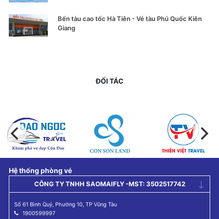
Bến tàu cao tốc Hà Tiên - Vé tàu Phú Quốc Kiên
Giang
ĐỐI TÁC
Hệ thống phòng vé
CÔNG TY TNHH SAOMAIFLY -MST: 3502517742
Số 61 Bình Quý, Phường 10, TP Vũng Tàu
1900599997