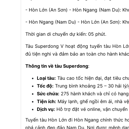
- Hòn Lớn (An Sơn) - Hòn Ngang (Nam Du): Khở
- Hòn Ngang (Nam Du) - Hòn Lớn (An Sơn): Khở
Thời gian di chuyển dự kiến: 05 phút.
Tàu Superdong V hoạt động tuyến tàu Hòn Lớ
đủ tiện nghi và đảm bảo an toàn cho hành khác
Thông tin về tàu Superdong
:
Loại tàu:
Tàu cao tốc hiện đại, đạt tiêu ch
Tốc độ:
Trung bình khoảng 25 – 30 hải lý/
Sức chứa:
275 hành khách và chỉ có hạng
Tiện ích:
Máy lạnh, ghế ngồi êm ái, nhà vệ
Dịch vụ:
Hỗ trợ đặt vé online, vận chuyển
Tuyến tàu Hòn Lớn đi Hòn Ngang chính thức ho
phá cảnh đẹp đảo Nam Du. Nơi được mệnh danh