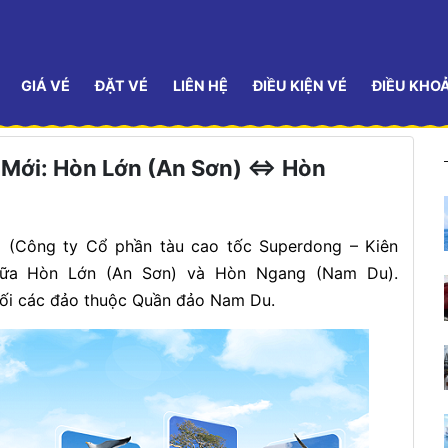
GIÁ VÉ
ĐẶT VÉ
LIÊN HỆ
ĐIỀU KIỆN VÉ
ĐIỀU KHO
 Mới: Hòn Lớn (An Sơn) ⇔ Hòn
g (Công ty Cổ phần tàu cao tốc Superdong – Kiên
giữa Hòn Lớn (An Sơn) và Hòn Ngang (Nam Du).
 nối các đảo thuộc Quần đảo Nam Du.