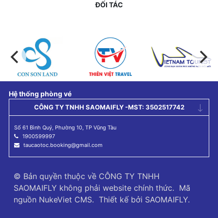
ĐỐI TÁC
Hệ thống phòng vé
CÔNG TY TNHH SAOMAIFLY -MST: 3502517742
Số 61 Bình Quý, Phường 10, TP Vũng Tàu
1900599997
taucaotoc.booking@gmail.com
© Bản quyền thuộc về
CÔNG TY TNHH
SAOMAIFLY không phải website chính thức
.
Mã
nguồn
NukeViet CMS
.
Thiết kế bởi
SAOMAIFLY
.