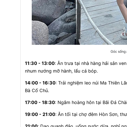
Góc sống 
11:30 - 13:00
: Ăn trưa tại nhà hàng hải sản v
nhum nướng mỡ hành, lẩu cá bóp.
14:00 - 16:30
: Trải nghiệm leo núi Ma Thiên L
Bà Cố Chủ.
17:00 - 18:30
: Ngắm hoàng hôn tại Bãi Đá Chài
19:00 - 21:00
: Ăn tối tại chợ đêm Hòn Sơn, th
21:00
: Dạo quanh đảo, uống nước dừa, nghỉ n