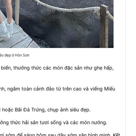
ảo đẹp ở Hòn Sơn
en biển, thưởng thức các món đặc sản như ghẹ hấp,
ãnh, ngắm toàn cảnh đảo từ trên cao và viếng Miếu
 hoặc Bãi Đá Trứng, chụp ảnh siêu đẹp.
ưởng thức hải sản tươi sống và các món nướng.
gơi sớm để sáng hôm sau dậy sớm săn bình minh. Kết