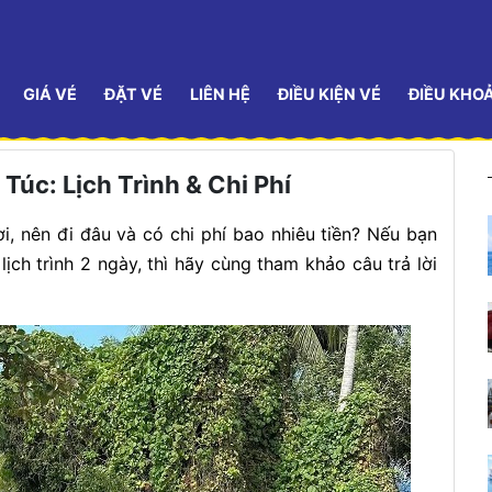
GIÁ VÉ
ĐẶT VÉ
LIÊN HỆ
ĐIỀU KIỆN VÉ
ĐIỀU KHO
Túc: Lịch Trình & Chi Phí
i, nên đi đâu và có chi phí bao nhiêu tiền? Nếu bạn
ch trình 2 ngày, thì hãy cùng tham khảo câu trả lời