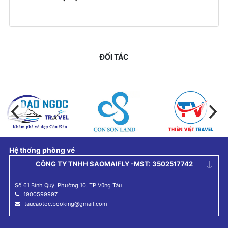
ĐỐI TÁC
Hệ thống phòng vé
CÔNG TY TNHH SAOMAIFLY -MST: 3502517742
Số 61 Bình Quý, Phường 10, TP Vũng Tàu
1900599997
taucaotoc.booking@gmail.com